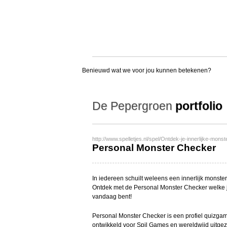
Benieuwd wat we voor jou kunnen betekenen?
De Pepergroen
portfolio
http://www.spelletjes.nl/spel/Ontdek-je-innerlijke-monst
Personal Monster Checker
In iedereen schuilt weleens een innerlijk monster
Ontdek met de Personal Monster Checker welke j
vandaag bent!
Personal Monster Checker is een profiel quizga
ontwikkeld voor Spil Games en wereldwijd uitgez