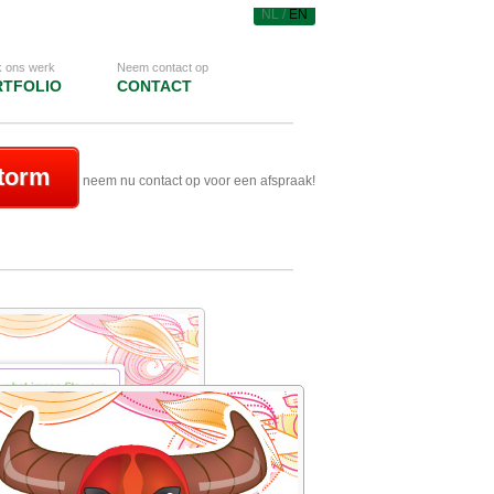
NL /
EN
k ons werk
Neem contact op
RTFOLIO
CONTACT
storm
neem nu contact op voor een afspraak!