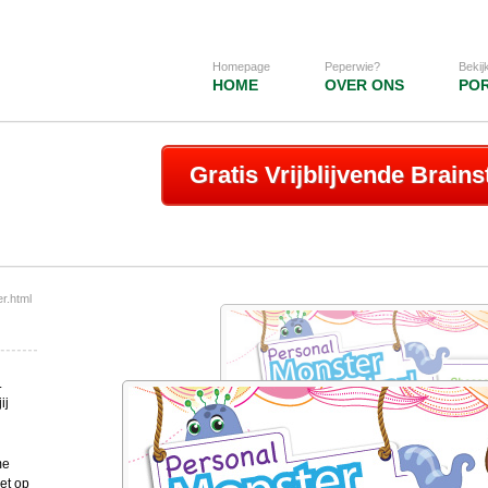
Homepage
Peperwie?
Bekij
HOME
OVER ONS
PO
Gratis Vrijblijvende Brain
er.html
.
ij
me
et op